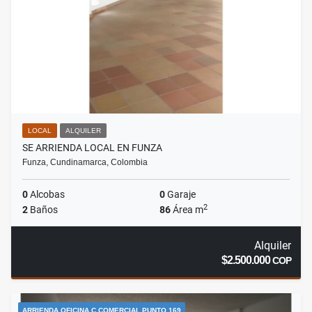
LOCAL
ALQUILER
SE ARRIENDA LOCAL EN FUNZA
Funza, Cundinamarca, Colombia
0
Alcobas
0
Garaje
2
2
Baños
86
Área m
Alquiler
$2.500.000
COP
ARRIENDA OFICINA C COMERCIAL PUNTO 169