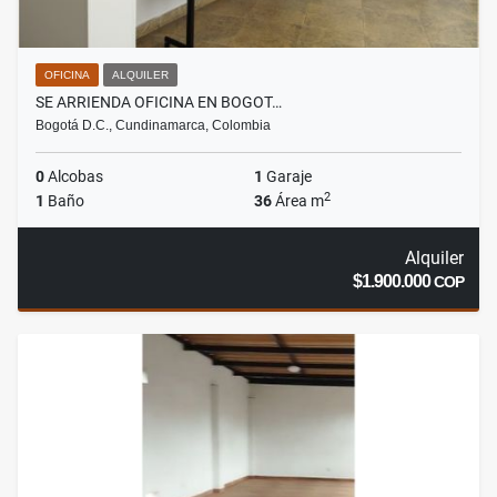
OFICINA
ALQUILER
SE ARRIENDA OFICINA EN BOGOT…
Bogotá D.C., Cundinamarca, Colombia
0
Alcobas
1
Garaje
2
1
Baño
36
Área m
Alquiler
$1.900.000
COP