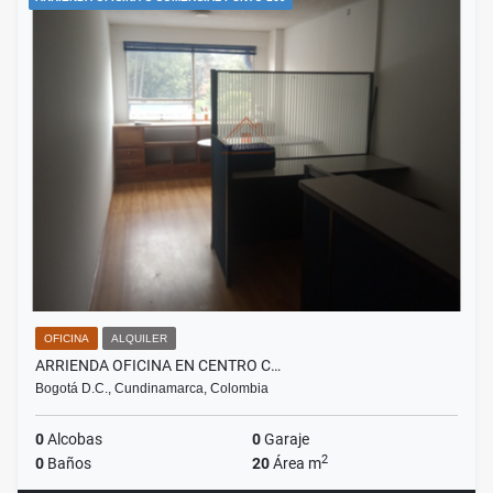
OFICINA
ALQUILER
ARRIENDA OFICINA EN CENTRO C…
Bogotá D.C., Cundinamarca, Colombia
0
Alcobas
0
Garaje
2
0
Baños
20
Área m