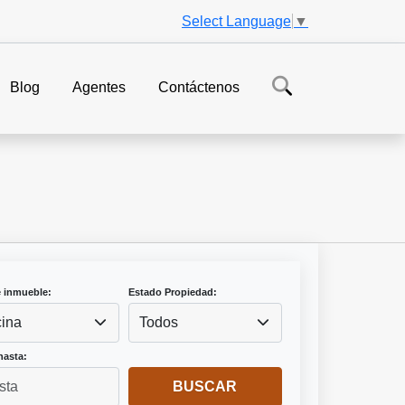
Select Language
▼
Blog
Agentes
Contáctenos
e inmueble:
Estado Propiedad:
cina
Todos
hasta:
BUSCAR