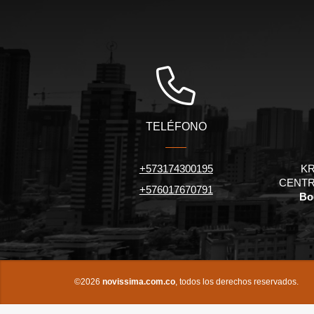
TELÉFONO
+573174300195
KR
CENTR
+576017670791
Bo
©2026
novissima.com.co
, todos los derechos reservados.