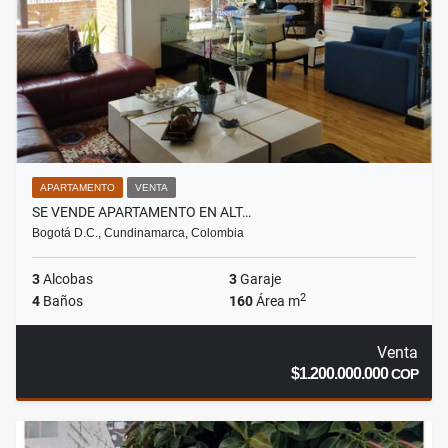
APARTAMENTO
VENTA
SE VENDE APARTAMENTO EN ALT…
Bogotá D.C., Cundinamarca, Colombia
3
Alcobas
3
Garaje
2
4
Baños
160
Área m
Venta
$1.200.000.000
COP