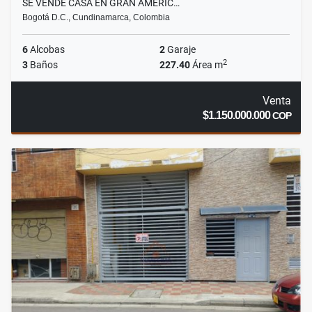
SE VENDE CASA EN GRAN AMÉRIC…
Bogotá D.C., Cundinamarca, Colombia
6
Alcobas
2
Garaje
2
3
Baños
227.40
Área m
Venta
$1.150.000.000
COP