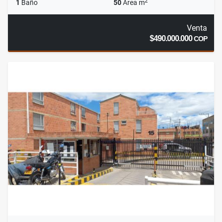
2
1
Baño
50
Área m
Venta
$490.000.000
COP