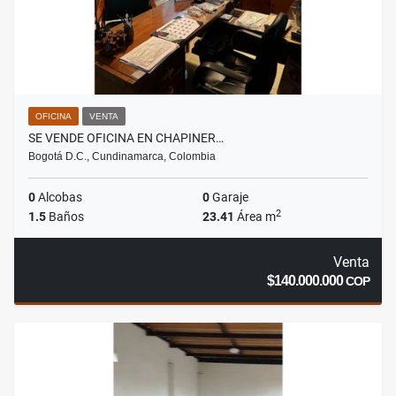
OFICINA
VENTA
SE VENDE OFICINA EN CHAPINER…
Bogotá D.C., Cundinamarca, Colombia
0
Alcobas
0
Garaje
2
1.5
Baños
23.41
Área m
Venta
$140.000.000
COP