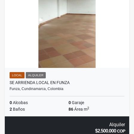
LOCAL
ALQUILER
SE ARRIENDA LOCAL EN FUNZA
Funza, Cundinamarca, Colombia
0
Alcobas
0
Garaje
2
2
Baños
86
Área m
Alquiler
$2.500.000
COP