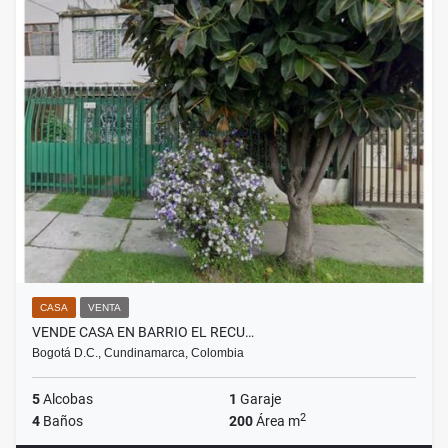
CASA
VENTA
VENDE CASA EN BARRIO EL RECU…
Bogotá D.C., Cundinamarca, Colombia
5
Alcobas
1
Garaje
2
4
Baños
200
Área m