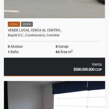
LOCAL
VENTA
VENDE LOCAL CERCA AL CENTRO…
Bogotá D.C., Cundinamarca, Colombia
0
Alcobas
0
Garaje
2
1
Baño
63
Área m
Venta
$580.000.000
COP