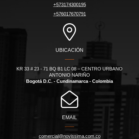
+573174300195
+576017670791
UBICACIÓN
KR 33 # 23 - 71 BQ B1 LC 08 – CENTRO URBANO
ANTONIO NARIÑO
Bogotá D.C. - Cundinamarca - Colombia
EMAIL
comercial@novissima.com.co