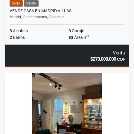
CASA
VENTA
VENDE CASA EN MADRID VILLAS…
Madrid, Cundinamarca, Colombia
3
Alcobas
0
Garaje
2
2
Baños
93
Área m
Venta
$270.000.000
COP