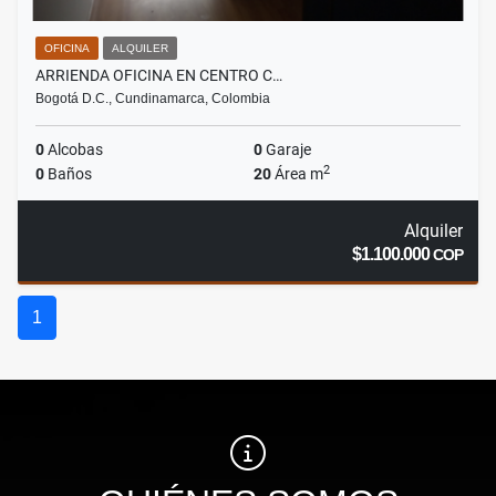
OFICINA
ALQUILER
ARRIENDA OFICINA EN CENTRO C…
Bogotá D.C., Cundinamarca, Colombia
0
Alcobas
0
Garaje
2
0
Baños
20
Área m
Alquiler
$1.100.000
COP
1