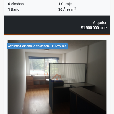
0
Alcobas
1
Garaje
2
1
Baño
36
Área m
Alquiler
$1.900.000
COP
ARRIENDA OFICINA C COMERCIAL PUNTO 169