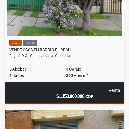
CASA
VENTA
VENDE CASA EN BARRIO EL RECU…
Bogotá D.C., Cundinamarca, Colombia
5
Alcobas
1
Garaje
2
4
Baños
200
Área m
Venta
$1.150.000.000
COP