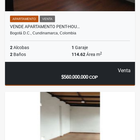
APARTAMENTO
VENTA
VENDE APARTAMENTO PENT-HOU…
Bogotá D.C., Cundinamarca, Colombia
2
Alcobas
1
Garaje
2
2
Baños
114.62
Área m
Venta
$560.000.000
COP