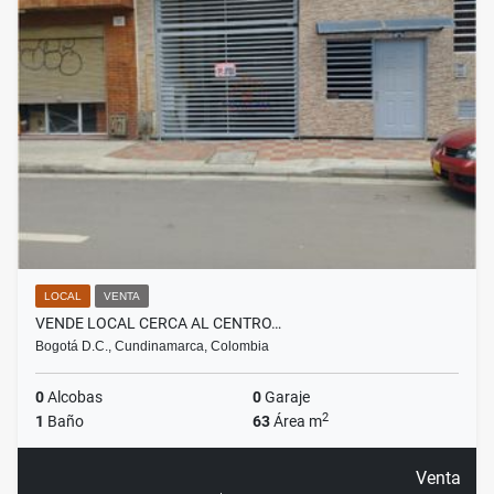
LOCAL
VENTA
VENDE LOCAL CERCA AL CENTRO…
Bogotá D.C., Cundinamarca, Colombia
0
Alcobas
0
Garaje
2
1
Baño
63
Área m
Venta