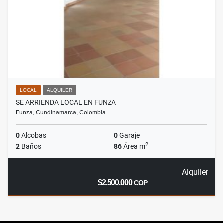
LOCAL
ALQUILER
SE ARRIENDA LOCAL EN FUNZA
Funza, Cundinamarca, Colombia
0
Alcobas
0
Garaje
2
2
Baños
86
Área m
Alquiler
$2.500.000
COP