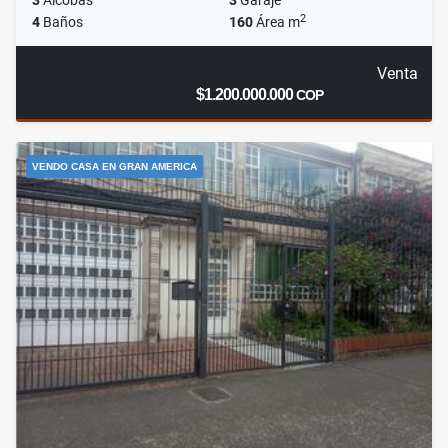
3
Alcobas
3
Garaje
2
4
Baños
160
Área m
Venta
$1.200.000.000
COP
VENDO CASA EN GRAN AMERICA