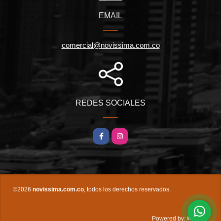
EMAIL
comercial@novissima.com.co
REDES SOCIALES
Facebook
Instagram
©2026
novissima.com.co
, todos los derechos reservados.
wasi.co
Powered by: