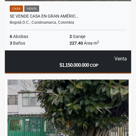
CASA
VENTA
SE VENDE CASA EN GRAN AMÉRIC…
Bogotá D.C., Cundinamarca, Colombia
6
Alcobas
2
Garaje
2
3
Baños
227.40
Área m
Venta
$1.150.000.000
COP