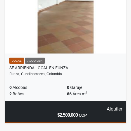
LOCAL
ALQUILER
SE ARRIENDA LOCAL EN FUNZA
Funza, Cundinamarca, Colombia
0
Alcobas
0
Garaje
2
2
Baños
86
Área m
Alquiler
$2.500.000
COP