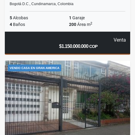
Bogotá D.C., Cundinamarca, Colombia
5
Alcobas
1
Garaje
2
4
Baños
200
Área m
Venta
$1.150.000.000
COP
VENDO CASA EN GRAN AMERICA