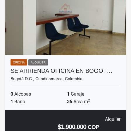
OFICINA
ALQUILER
SE ARRIENDA OFICINA EN BOGOT…
Bogotá D.C., Cundinamarca, Colombia
0
Alcobas
1
Garaje
2
1
Baño
36
Área m
Alquiler
$1.900.000
COP