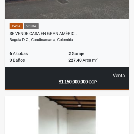
CASA
VENTA
SE VENDE CASA EN GRAN AMÉRIC…
Bogotá D.C., Cundinamarca, Colombia
6
Alcobas
2
Garaje
2
3
Baños
227.40
Área m
Venta
$1.150.000.000
COP