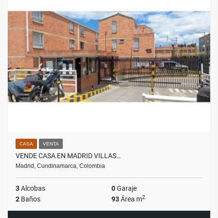
CASA
VENTA
VENDE CASA EN MADRID VILLAS…
Madrid, Cundinamarca, Colombia
3
Alcobas
0
Garaje
2
2
Baños
93
Área m