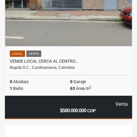
LOCAL
VENTA
VENDE LOCAL CERCA AL CENTRO…
Bogotá D.C., Cundinamarca, Colombia
0
Alcobas
0
Garaje
2
1
Baño
63
Área m
Venta
$580.000.000
COP