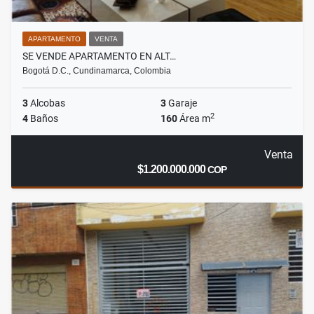
APARTAMENTO
VENTA
SE VENDE APARTAMENTO EN ALT…
Bogotá D.C., Cundinamarca, Colombia
3
Alcobas
3
Garaje
2
4
Baños
160
Área m
Venta
$1.200.000.000
COP