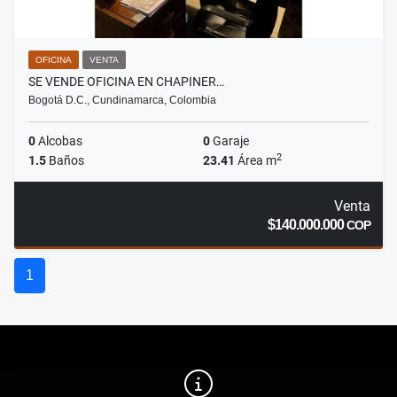
OFICINA
VENTA
SE VENDE OFICINA EN CHAPINER…
Bogotá D.C., Cundinamarca, Colombia
0
Alcobas
0
Garaje
2
1.5
Baños
23.41
Área m
Venta
$140.000.000
COP
1