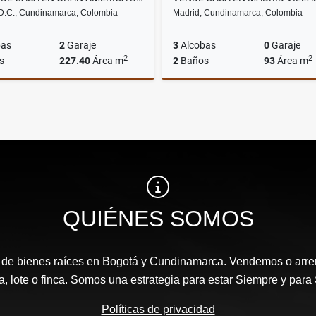
D.C., Cundinamarca, Colombia
Madrid, Cundinamarca, Colombia
bas
2
Garaje
3
Alcobas
0
Garaje
2
2
s
227.40
Área m
2
Baños
93
Área m
Venta
$1.150.000.000
$270
QUIÉNES SOMOS
de bienes raíces en Bogotá y Cundinamarca. Vendemos o arr
a, lote o finca. Somos una estrategia para estar Siempre y par
Políticas de privacidad