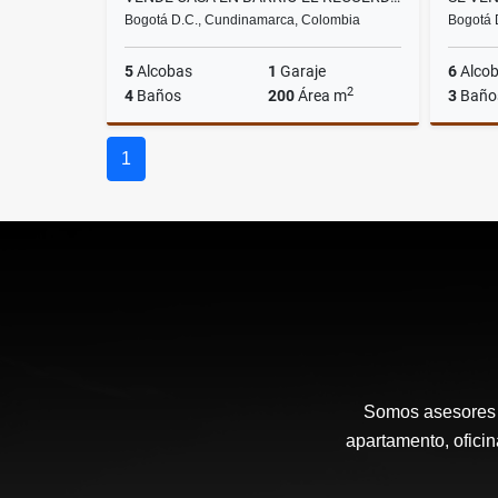
Bogotá D.C., Cundinamarca, Colombia
Bogotá 
5
Alcobas
1
Garaje
6
Alco
2
4
Baños
200
Área m
3
Baño
Venta
1
$1.150.000.000
Somos asesores 
apartamento, oficin