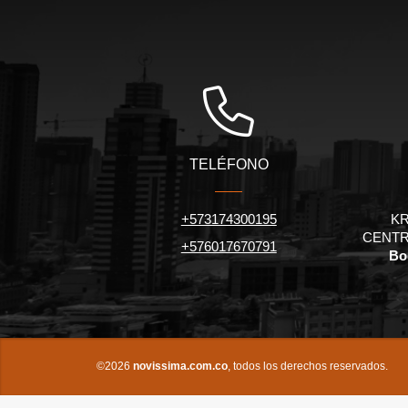
TELÉFONO
+573174300195
KR
CENTR
+576017670791
Bo
©2026
novissima.com.co
, todos los derechos reservados.